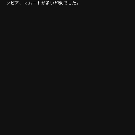
ンビア、マムートが多い印象でした。
20-30代は、ジャケットはアークテリクス、シューズはサロモ
ンが多かったです。
◆総括
紅葉ピークは少し過ぎていましたが、十分綺麗な景色を見る
ことが出来ました。
御在所は今回で3回目でしたが、見どころたっぷりで何度行っ
ても楽しめる素敵な山だと改めて感じました。名古屋からも
近く、ラシックのお客様からよく話にあがる山でもあるの
で、周辺スポットやグルメ・温泉などの情報も含め定期的に
チェックし、お客様との会話に繋げられたらと思います。
12月の登山は初めてだったのですが、頂上の寒さが想像以上
でした。紅葉が人気な山でもあるので、防寒対策についても
実体験をもとにしっかりと共有していきたいです。また、自
分が登頂した2日後には積雪があり雪山装備がないと登れない